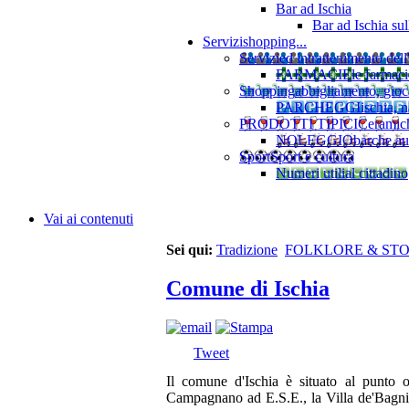
Bar ad Ischia
Bar ad Ischia su
Servizi
shopping...
Servizi
ed intrattenimento dell
FARMACIE
le farmaci
Shopping
abbigliamento, gioca
PARCHEGGI
ischia, 
PRODOTTI TIPICI
Ceramiche
NOLEGGIO
barche au
Sport
Sport e cultura
Numeri utili
al cittadino
Vai ai contenuti
Sei qui:
Tradizione
FOLKLORE & STO
Comune di Ischia
Tweet
Il comune d'Ischia è situato al punto o
Campagnano ad E.S.E., la Villa de'Bagni