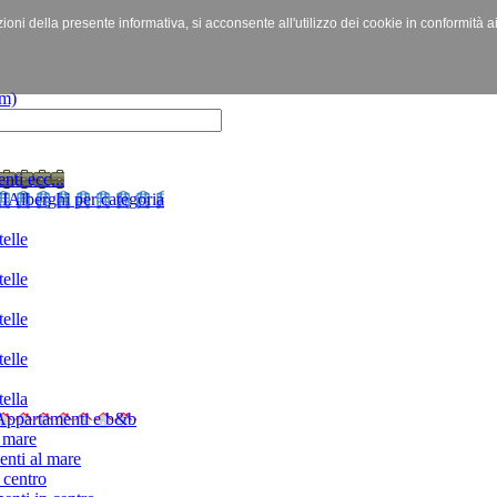
izioni della presente informativa, si acconsente all'utilizzo dei cookie in conformità a
nti ecc...
I
Alberghi per categoria
elle
elle
elle
elle
ella
Appartamenti e b&b
 mare
nti al mare
 centro