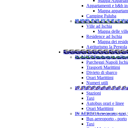
Mappa Appartame
Appartamenti e b&b in 
Mappa appartamen
Camping Paluba
MAPPA DELLE VILLE
Vill
Ville ad Ischia
Mappa delle vill
Residence ad Ischia
Mappa dei resid
Agriturismo la Pergola
Raggiungere Ischia
Orari Porti Cart
IN AUTO
Parcheggi e colleg
Parcheggi Napoli Ischi
Trasporti Marittimi
Divieto di sbarco
Orari Marittimi
Numeri utili
IN TRENO
Stazioni,Taxi,Au
Stazioni
Taxi
Autobus orari e linee
Orari Marittimi
IN AEREO
Aereoporto, taxi,
Bus aereoporto - porto
Taxi