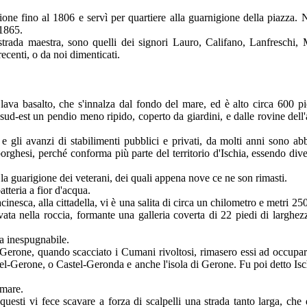
uzione fino al 1806 e servì per quartiere alla guarnigione della piazza.
 1865.
 strada maestra, sono quelli dei signori Lauro, Califano, Lanfreschi, 
recenti, o da noi dimenticati.
 lava basalto, che s'innalza dal fondo del mare, ed è alto circa 600 pi
 sud-est un pendio meno ripido, coperto da giardini, e dalle rovine dell'a
e gli avanzi di stabilimenti pubblici e privati, da molti anni sono ab
 borghesi, perché conforma più parte del territorio d'Ischia, essendo di
la guarigione dei veterani, dei quali appena nove ce ne son rimasti.
tteria a fior d'acqua.
inesca, alla cittadella, vi è una salita di circa un chilometro e metri 25
ata nella roccia, formante una galleria coverta di 22 piedi di larghez
a inespugnabile.
i Gerone, quando scacciato i Cumani rivoltosi, rimasero essi ad occupar
l-Gerone, o Castel-Geronda e anche l'isola di Gerone. Fu poi detto Isch
 mare.
questi vi fece scavare a forza di scalpelli una strada tanto larga, che 