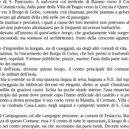
 di S. Pancrazio. A sud-ovest col territorio di Barano verso il Cr
asamicciola, dalla parte della Villa de'Bagni verso la Cercola e Querc
 era il Borgo di Gelso, contrada così chiamata, perché piantata a gelset
avano gli abitanti della città nelle ore di passeggio.
 da marinai e pescatori, i quali a causa del loro mestiere non potevano 
 pari non potevano allontanarsi per le frequenti incursioni barbariche.
devano all'intorno di quest'antico borgo, che gradatamente vide sorger
incomodi; ma sontuosi ed architettonici, frutto della crescente agiatez
d'ingrandire la borgata, sia di caseggiati, sia degli altri comodi di vita.
arinai, fu l'incremento del Borgo di Gelso, che ben presto si trasform
eri, ospedali. Fontane pubbliche, piazze, marine; l'una dalla parte sud-
eto dei marinai.
tà dell'isola, divenne questo borgo, il centro principale del comune
le militari dell'isola.
ia si estende su di una spaziosa lingua di terra, bagnata a N.E. dal mar
heggiata da fabbricati decenti ed eleganti, dietro ai quali s'innalzan
llite da graziosi casini. Ischia ha poche strade interne: l'una rimarch
ncipio dal ponte dove prende capo l'istmo artificiale del castello e si p
gendo a destra prosegue il suo corso verso la Mandra, il Cremato, Villa
o la contrada Casa-Lauro, negli angusti e campestri sentieri di S. Gi
di Campagnano, ed alle campagne prossime, ai comuni di Testaccio, Bar
za di questo Comune; essa è il centro di tutte le operazioni, il luogo di
ano nel centro principale, sia che ascendano dai paesi rurali. Decenti son