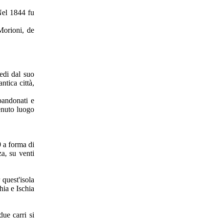
 Nel 1844 fu
Morioni, de
edi dal suo
ntica città,
bandonati e
venuto luogo
0 a forma di
za, su venti
 quest'isola
ia e Ischia
due carri si