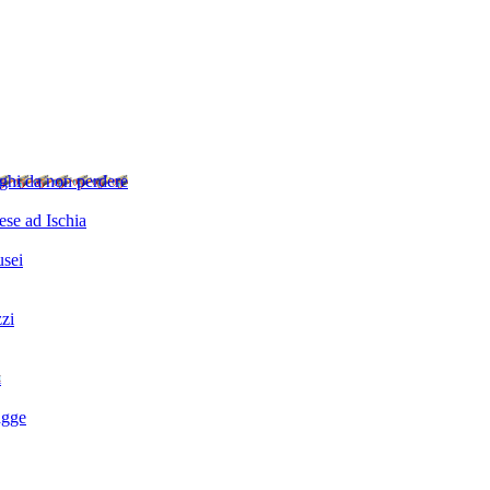
ghi da non perdere
se ad Ischia
sei
zzi
i
agge