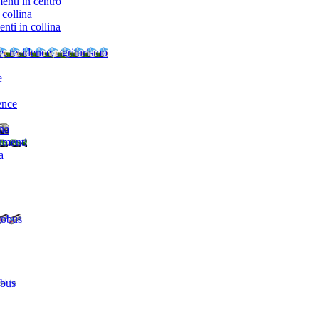
nti in centro
collina
ti in collina
e, residence, agriturismo
e
ence
ina
amenti
a
tobus
 bus