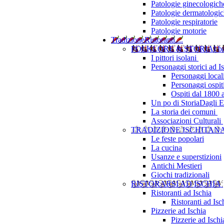
Patologie ginecologich
Patologie dermatologi
Patologie respiratorie
Patologie motorie
Tradizione
Ristoranti....
FOLKLORE & STORIA
I b
I pittori isolani
Personaggi storici ad I
Personaggi local
Personaggi ospit
Ospiti dal 1800 
Un po di Storia
Dagli Eu
La storia dei comuni
Associazioni Culturali
TRADIZIONE ISCHITAN
Le feste popolari
La cucina
Usanze e superstizioni
Antichi Mestieri
Giochi tradizionali
RISTORARSI AD ISCHIA
Ristoranti ad Ischia
Ristoranti ad Is
Pizzerie ad Ischia
Pizzerie ad Isch