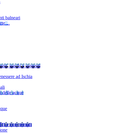
m
ti balneari
te ...
ntri, parchi e sorgenti
nessere ad Ischia
ali
à delle acque
cque
TI
Le cure termali
ione