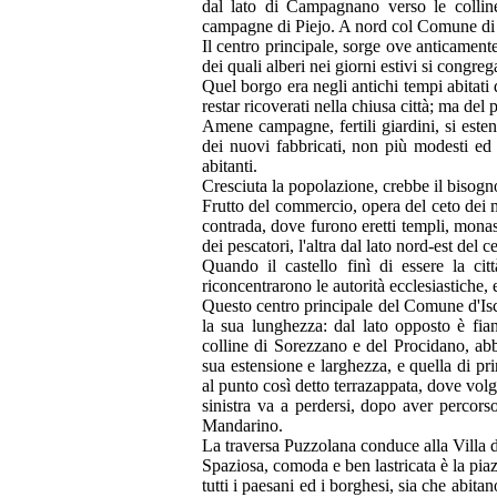
dal lato di Campagnano verso le colline
campagne di Piejo. A nord col Comune di C
Il centro principale, sorge ove anticamente
dei quali alberi nei giorni estivi si congreg
Quel borgo era negli antichi tempi abitati
restar ricoverati nella chiusa città; ma del
Amene campagne, fertili giardini, si esten
dei nuovi fabbricati, non più modesti ed 
abitanti.
Cresciuta la popolazione, crebbe il bisogno 
Frutto del commercio, opera del ceto dei m
contrada, dove furono eretti templi, monast
dei pescatori, l'altra dal lato nord-est del c
Quando il castello finì di essere la cit
riconcentrarono le autorità ecclesiastiche, e 
Questo centro principale del Comune d'Isch
la sua lunghezza: dal lato opposto è fianc
colline di Sorezzano e del Procidano, abbe
sua estensione e larghezza, e quella di pri
al punto così detto terrazappata, dove vol
sinistra va a perdersi, dopo aver percors
Mandarino.
La traversa Puzzolana conduce alla Villa 
Spaziosa, comoda e ben lastricata è la piaz
tutti i paesani ed i borghesi, sia che abit