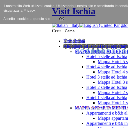
Il nostro sito Web utilizza i cookie. Utilizzando il nostro sito e accettando le cond
Visit Ischia
visualizza la
Privacy
.
Accetto i cookie da questo sito.
OK
Cerca
Home
Ischia
Alloggiare ad Ischia
Hotel appartame
MAPPA DEGLI ALBERGH
Hotel 5 stelle ad Ischia
Mappa Hotel 5 st
Hotel 4 stelle ad Ischia
Mappa Hotel 4 st
Hotel 3 stelle ad Ischia
Mappa Hotel 3 st
Hotel 2 stelle ad Ischia
Mappa Hotel 2 st
Hotel 1 stella ad Ischia
Mappa Hotel 1 st
MAPPA APPARTAMENTI
Appartamenti e b&b al
Mappa appartame
Appartamenti e b&b in