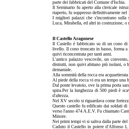
parte dei fabbricati del Comune d'Ischia.
Il Seminario fu aperto alla clericale istr
riaperto, fu soppresso definitivamente nel
I migliori palazzi che s'incontrano sulla
Luca, Mirabella, ed altri in costruzione, o 
Il Castello Aragonese
Il Castello è fabbricato su di un cono di
livello. Il cono troncato in basso, forma a
quivi riconcentrata per tanti anni.
L'antico palazzo vescovile, un convento, 
distrutti, non quivi abitano più isolani, o
demaniale.
Alla sommità della rocca era acquartierata 
Al piede della rocca vi era un tempo una ba
Dal ponte levatoio, ove la prima porta sarac
spira.Per la lunghezza di 500 piedi è scav
d'altezza.
Nel XV secolo si riguardava come fortezz
Questo castello fu edificato dai soldati d
verso l'anno 474 A.E.V. Fu chiamato Caste
Minore.
Nei primi tempi vi si saliva dalla parte del
Caduto il Castello in potere d'Alfonso I, 