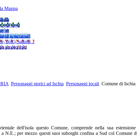
lla Mappa
'isola
e dell'isola
ttoli
napoli e pozzuoli
, dolci, salumi ..
to scooter bici
RIA
Personaggi storici ad Ischia
Personaggi locali
Comune di Ischia
rientale dell'isola questo Comune, comprende nella sua estensione 
 a N.E.; per mezzo questi suoi suborghi confina a Sud col Comune di