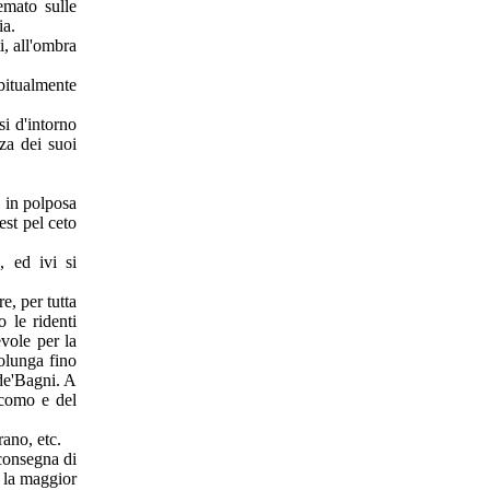
emato sulle
ia.
i, all'ombra
abitualmente
si d'intorno
za dei suoi
ò in polposa
est pel ceto
, ed ivi si
e, per tutta
o le ridenti
evole per la
rolunga fino
 de'Bagni. A
acomo e del
ano, etc.
 consegna di
o la maggior