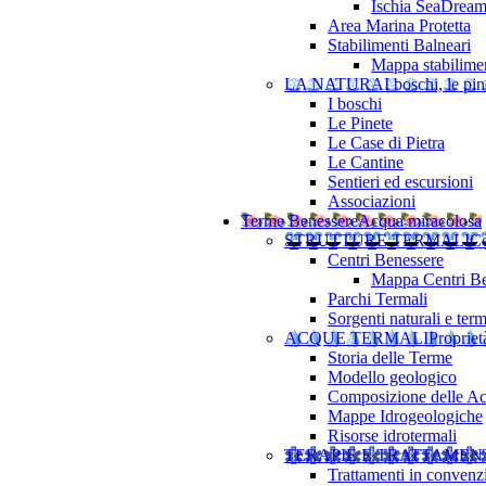
Ischia SeaDrea
Area Marina Protetta
Stabilimenti Balneari
Mappa stabilimen
LA NATURA
I boschi, le pine
I boschi
Le Pinete
Le Case di Pietra
Le Cantine
Sentieri ed escursioni
Associazioni
Terme Benessere
Acqua miracolosa
STRUTTURE TERMALI
Ce
Centri Benessere
Mappa Centri Be
Parchi Termali
Sorgenti naturali e term
ACQUE TERMALI
Propriet
Storia delle Terme
Modello geologico
Composizione delle A
Mappe Idrogeologiche
Risorse idrotermali
TERAPIE E TRATTAMEN
Trattamenti in convenz