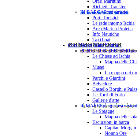
Orari Marittimi
Richiedi Transfer
IN BARCA
Porti turistici
Porti Turistici
Le rade intorno Ischia
Area Marina Protetta
Info Nautiche
Taxi boat
Cosa Vedere
Mare Natura ..
PUNTI DI INTERESSE
Luo
Le Chiese ad Ischia
Mappa delle Chie
Musei
La mappa dei mu
Parchi e Giardini
Belvedere
Castello Borghi e Pala
Le Torri di Forio
Gallerie d'arte
IL MARE
Spiagge, escursion
Le Spiagge
Mappa delle spi
Escursioni in barca
Capitan Morgan
Nonno Ore