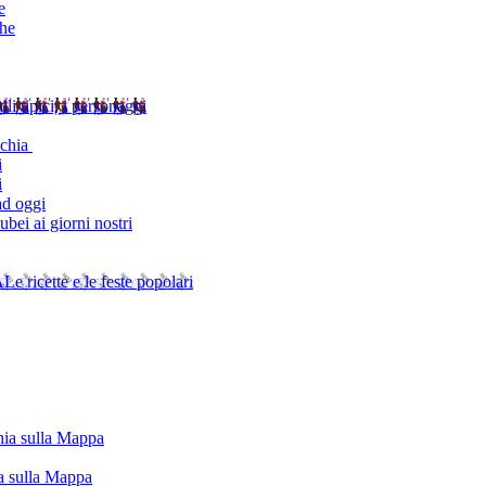
e
che
alli tipici, i personaggi
schia
i
i
ad oggi
bei ai giorni nostri
A
Le ricette e le feste popolari
chia sulla Mappa
ia sulla Mappa