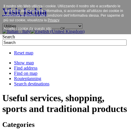
Il nostro sito Web utilizza i cookie. Utilizzando il nostro sito e accettando le
Visit Ischia
condizioni della presente informativa, si acconsente all'utilizzo dei cookie in
conformità ai termini e alle condizioni dell’informativa stessa. Per saperne di
più sui cookie, visualizza la
Privacy
.
Accetto i cookie da questo sito.
OK
Search
Reset map
Show map
Find address
Find on map
Routeplanning
Search destinations
Useful services, shopping,
sports and traditional products
Categories