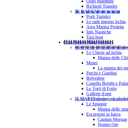
Orari Marittimi
Richiedi Transfer
IN BARCA
Porti turistici
Porti Turistici
Le rade intorno Ischia
Area Marina Protetta
Info Nautiche
Taxi boat
Cosa Vedere
Mare Natura ..
PUNTI DI INTERESSE
Luo
Le Chiese ad Ischia
Mappa delle Chie
Musei
La mappa dei mu
Parchi e Giardini
Belvedere
Castello Borghi e Pala
Le Torri di Forio
Gallerie d'arte
IL MARE
Spiagge, escursion
Le Spiagge
Mappa delle spi
Escursioni in barca
Capitan Morgan
Nonno Ore