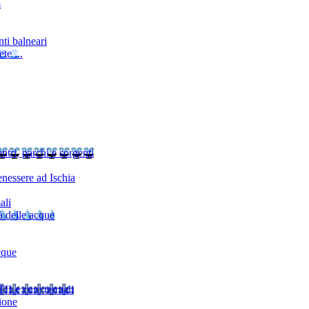
m
ti balneari
te ...
ntri, parchi e sorgenti
nessere ad Ischia
ali
à delle acque
cque
TI
Le cure termali
ione