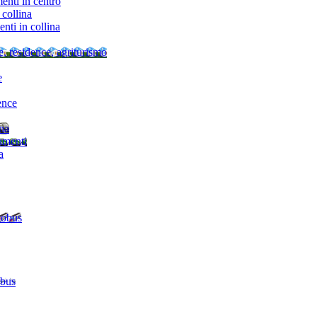
nti in centro
collina
ti in collina
e, residence, agriturismo
e
ence
ina
amenti
a
tobus
 bus