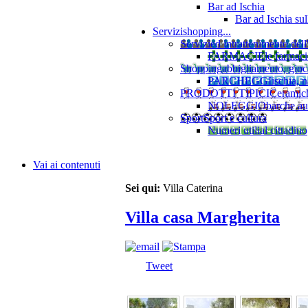
Bar ad Ischia
Bar ad Ischia su
Servizi
shopping...
Servizi
ed intrattenimento dell
FARMACIE
le farmaci
Shopping
abbigliamento, gioca
PARCHEGGI
ischia, 
PRODOTTI TIPICI
Ceramiche
NOLEGGIO
barche au
Sport
Sport e cultura
Numeri utili
al cittadino
Vai ai contenuti
Sei qui:
Villa Caterina
Villa casa Margherita
Tweet