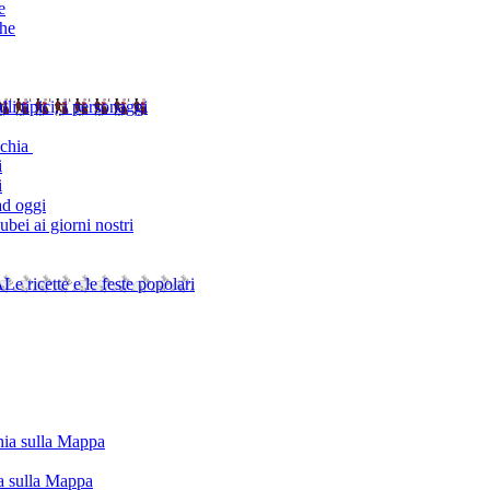
e
che
alli tipici, i personaggi
schia
i
i
ad oggi
bei ai giorni nostri
A
Le ricette e le feste popolari
chia sulla Mappa
ia sulla Mappa