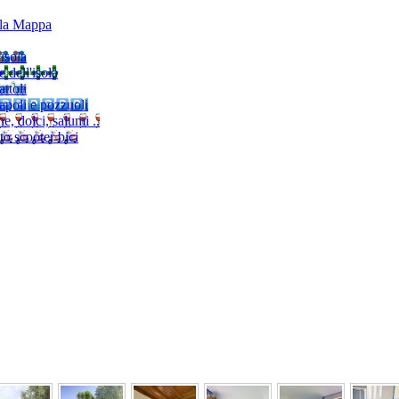
lla Mappa
'isola
e dell'isola
ttoli
napoli e pozzuoli
, dolci, salumi ..
to scooter bici