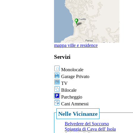
mappa ville e residence
Servizi
Monolocale
Garage Privato
TV
Bilocale
Parcheggio
Cani Ammessi
Nelle Vicinanze
Belvedere del Soccorso
Spiaggia di Cava dell' Isola