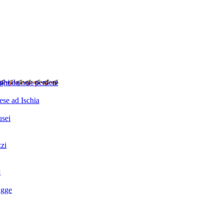
ghi da non perdere
se ad Ischia
sei
zzi
i
agge