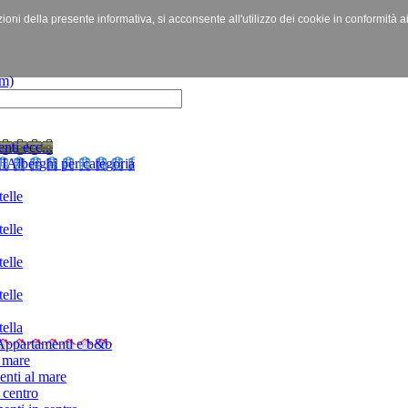
izioni della presente informativa, si acconsente all'utilizzo dei cookie in conformità a
nti ecc...
I
Alberghi per categoria
elle
elle
elle
elle
ella
Appartamenti e b&b
 mare
nti al mare
 centro