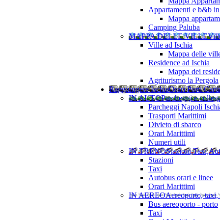
Mappa Appartame
Appartamenti e b&b in 
Mappa appartamen
Camping Paluba
MAPPA DELLE VILLE
Vill
Ville ad Ischia
Mappa delle vill
Residence ad Ischia
Mappa dei resid
Agriturismo la Pergola
Raggiungere Ischia
Orari Porti Cart
IN AUTO
Parcheggi e colleg
Parcheggi Napoli Ischi
Trasporti Marittimi
Divieto di sbarco
Orari Marittimi
Numeri utili
IN TRENO
Stazioni,Taxi,Au
Stazioni
Taxi
Autobus orari e linee
Orari Marittimi
IN AEREO
Aereoporto, taxi,
Bus aereoporto - porto
Taxi