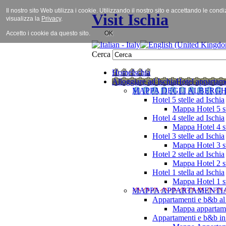
Il nostro sito Web utilizza i cookie. Utilizzando il nostro sito e accettando le cond
Visit Ischia
visualizza la
Privacy
.
Accetto i cookie da questo sito.
OK
Cerca
Home
Ischia
Alloggiare ad Ischia
Hotel appartame
MAPPA DEGLI ALBERGH
Hotel 5 stelle ad Ischia
Mappa Hotel 5 st
Hotel 4 stelle ad Ischia
Mappa Hotel 4 st
Hotel 3 stelle ad Ischia
Mappa Hotel 3 st
Hotel 2 stelle ad Ischia
Mappa Hotel 2 st
Hotel 1 stella ad Ischia
Mappa Hotel 1 st
MAPPA APPARTAMENTI
Appartamenti e b&b al
Mappa appartame
Appartamenti e b&b in