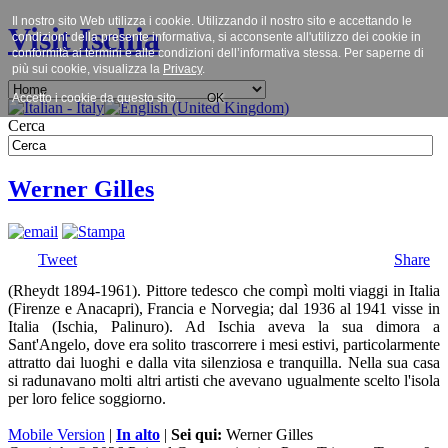
Il nostro sito Web utilizza i cookie. Utilizzando il nostro sito e accettando le
Visit Ischia
condizioni della presente informativa, si acconsente all'utilizzo dei cookie in
conformità ai termini e alle condizioni dell’informativa stessa. Per saperne di
più sui cookie, visualizza la
Privacy
.
Accetto i cookie da questo sito.
OK
Cerca
Werner Gilles
Tweet
Share
(Rheydt 1894-1961). Pittore tedesco che compì molti viaggi in Italia
(Firenze e Anacapri), Francia e Norvegia; dal 1936 al 1941 visse in
Italia (Ischia, Palinuro). Ad Ischia aveva la sua dimora a
Sant'Angelo, dove era solito trascorrere i mesi estivi, particolarmente
attratto dai luoghi e dalla vita silenziosa e tranquilla. Nella sua casa
si radunavano molti altri artisti che avevano ugualmente scelto l'isola
per loro felice soggiorno.
Mobile Version
|
In alto
|
Sei qui:
Werner Gilles