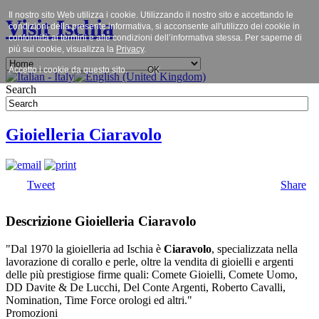
Il nostro sito Web utilizza i cookie. Utilizzando il nostro sito e accettando le
Visit Ischia
condizioni della presente informativa, si acconsente all'utilizzo dei cookie in
conformità ai termini e alle condizioni dell’informativa stessa. Per saperne di
più sui cookie, visualizza la
Privacy
.
Accetto i cookie da questo sito.
OK
Search
Gioielleria Ciaravolo
Tweet
Share
Descrizione Gioielleria Ciaravolo
"Dal 1970 la gioielleria ad Ischia è
Ciaravolo
, specializzata nella
lavorazione di corallo e perle, oltre la vendita di gioielli e argenti
delle più prestigiose firme quali: Comete Gioielli, Comete Uomo,
DD Davite & De Lucchi, Del Conte Argenti, Roberto Cavalli,
Nomination, Time Force orologi ed altri."
Promozioni