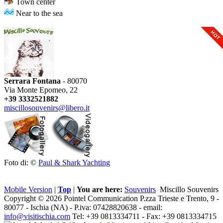
Town center
Near to the sea
Serrara Fontana
- 80070
Via Monte Epomeo, 22
+39 3332521882
miscillosouvenirs@libero.it
Foto di: ©
Paul & Shark Yachting
Mobile Version
|
Top
|
You are here:
Souvenirs
Miscillo Souvenirs
Copyright © 2026 Pointel Communication P.zza Trieste e Trento, 9 -
80077 -
Ischia
(NA) - P.iva: 07428820638 - email:
info@visitischia.com
Tel: +39 0813334711 - Fax: +39 0813334715