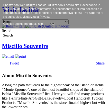
Il nostro sito Web utilizza i cookie. Utilizzando il nostro sito e accettando le
Visit Ischia
condizioni della presente informativa, si acconsente all'utilizzo dei cookie in
conformità ai termini e alle condizioni dell’informativa stessa. Per saperne di
più sui cookie, visualizza la
Privacy
.
Accetto i cookie da questo sito.
OK
Search
Miscillo Souvenirs
Tweet
Share
About Miscillo Souvenirs
Along the path that leads to the highest peak of the island of Ischia,
"Monte Epomeo", one of the most beautiful shops of the island of
Ischia "Miscillo Souvenirs" lies. Here you will find many products
like T-shirts-hats-Art-Gift-Bags-Jewelry-Local Handicraft Typical
Products. "Miscillo Souvenirs" is the store situated highest but with
the lowest prices.