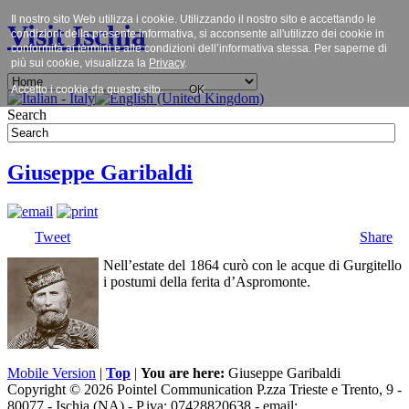
Il nostro sito Web utilizza i cookie. Utilizzando il nostro sito e accettando le
Visit Ischia
condizioni della presente informativa, si acconsente all'utilizzo dei cookie in
conformità ai termini e alle condizioni dell’informativa stessa. Per saperne di
più sui cookie, visualizza la
Privacy
.
Accetto i cookie da questo sito.
OK
Search
Giuseppe Garibaldi
Tweet
Share
Nell’estate del 1864 curò con le acque di Gurgitello
i postumi della ferita d’Aspromonte.
Mobile Version
|
Top
|
You are here:
Giuseppe Garibaldi
Copyright © 2026 Pointel Communication P.zza Trieste e Trento, 9 -
80077 -
Ischia
(NA) - P.iva: 07428820638 - email: