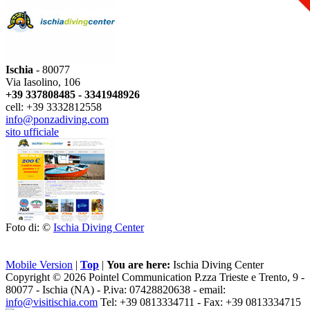
Ischia
- 80077
Via Iasolino, 106
+39 337808485 - 3341948926
cell: +39 3332812558
info@ponzadiving.com
sito ufficiale
Foto di: ©
Ischia Diving Center
Mobile Version
|
Top
|
You are here:
Ischia Diving Center
Copyright © 2026 Pointel Communication P.zza Trieste e Trento, 9 -
80077 -
Ischia
(NA) - P.iva: 07428820638 - email:
info@visitischia.com
Tel: +39 0813334711 - Fax: +39 0813334715