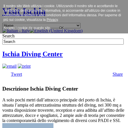
Il nostro sito Web utilizza i cookie. Utilizzando il nostro sito e accettando le
Visit Ischia
condizioni della presente informativa, si acconsente all'utilizzo dei cookie in
conformità ai termini e alle condizioni dell’informativa stessa. Per saperne di
più sui cookie, visualizza la
Privacy
.
Accetto i cookie da questo sito.
OK
Search
Ischia Diving Center
Tweet
Share
Descrizione Ischia Diving Center
A solo pochi metri dall’attracco principale del porto di Ischia, è
situata l’ampia ed attrezzatissima struttura del diving, nei 300 mq a
vostra disposizione troverete, reception e area adibita all’affitto delle
attrezzature, docce e spogliatoi, 2 ampie aule di teoria per consentire
la contemporaneità dello svolgimento di diversi corsi PADI e SSI.