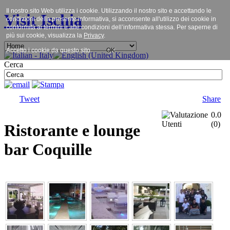
Il nostro sito Web utilizza i cookie. Utilizzando il nostro sito e accettando le
Visit Ischia
condizioni della presente informativa, si acconsente all'utilizzo dei cookie in
conformità ai termini e alle condizioni dell’informativa stessa. Per saperne di
più sui cookie, visualizza la
Privacy
.
Accetto i cookie da questo sito.
OK
Cerca
Tweet
Share
0.0
(
0
)
Ristorante e lounge
bar Coquille