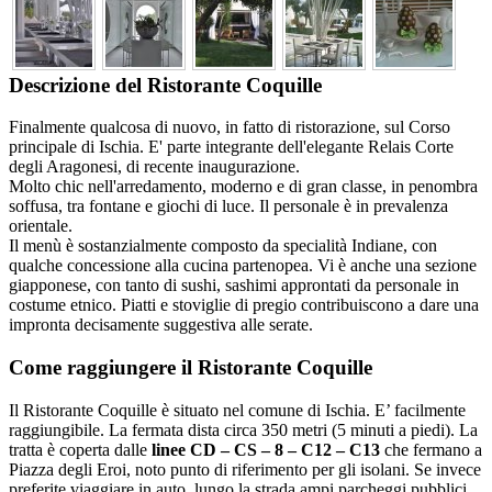
Descrizione del Ristorante Coquille
Finalmente qualcosa di nuovo, in fatto di ristorazione, sul Corso
principale di Ischia. E' parte integrante dell'elegante Relais Corte
degli Aragonesi, di recente inaugurazione.
Molto chic nell'arredamento, moderno e di gran classe, in penombra
soffusa, tra fontane e giochi di luce. Il personale è in prevalenza
orientale.
Il menù è sostanzialmente composto da specialità Indiane, con
qualche concessione alla cucina partenopea. Vi è anche una sezione
giapponese, con tanto di sushi, sashimi approntati da personale in
costume etnico. Piatti e stoviglie di pregio contribuiscono a dare una
impronta decisamente suggestiva alle serate.
Come raggiungere il Ristorante Coquille
Il Ristorante Coquille è situato nel comune di Ischia. E’ facilmente
raggiungibile. La fermata dista circa 350 metri (5 minuti a piedi). La
tratta è coperta dalle
linee CD – CS – 8 – C12 – C13
che fermano a
Piazza degli Eroi, noto punto di riferimento per gli isolani. Se invece
preferite viaggiare in auto, lungo la strada ampi parcheggi pubblici