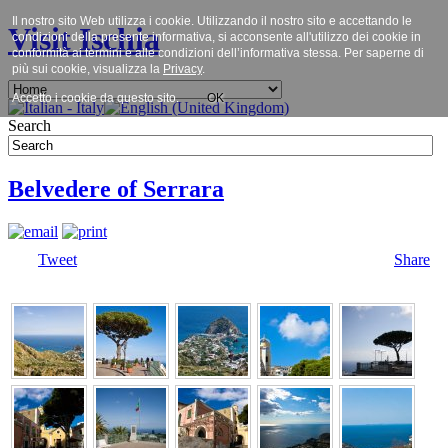
Il nostro sito Web utilizza i cookie. Utilizzando il nostro sito e accettando le
Visit Ischia
condizioni della presente informativa, si acconsente all'utilizzo dei cookie in
conformità ai termini e alle condizioni dell’informativa stessa. Per saperne di
più sui cookie, visualizza la
Privacy
.
Accetto i cookie da questo sito.
OK
Search
Belvedere of Serrara
Tweet
Share