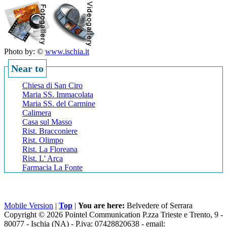
Photo by: ©
www.ischia.it
Near to
Chiesa di San Ciro
Maria SS. Immacolata
Maria SS. del Carmine
Calimera
Casa sul Masso
Rist. Bracconiere
Rist. Olimpo
Rist. La Floreana
Rist. L' Arca
Farmacia La Fonte
Mobile Version
|
Top
|
You are here:
Belvedere of Serrara
Copyright © 2026 Pointel Communication P.zza Trieste e Trento, 9 -
80077 -
Ischia
(NA) - P.iva: 07428820638 - email: