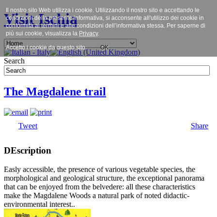
Il nostro sito Web utilizza i cookie. Utilizzando il nostro sito e accettando le
Visit Ischia
condizioni della presente informativa, si acconsente all'utilizzo dei cookie in
conformità ai termini e alle condizioni dell’informativa stessa. Per saperne di
più sui cookie, visualizza la
Privacy
.
Accetto i cookie da questo sito.
OK
Search
The Magdalene trail
Tweet
Share
DEscription
Easly accessible, the presence of various vegetable species, the
morphological and geological structure, the exceptional panorama
that can be enjoyed from the belvedere: all these characteristics
make the Magdalene Woods a natural park of noted didactic-
environmental interest..