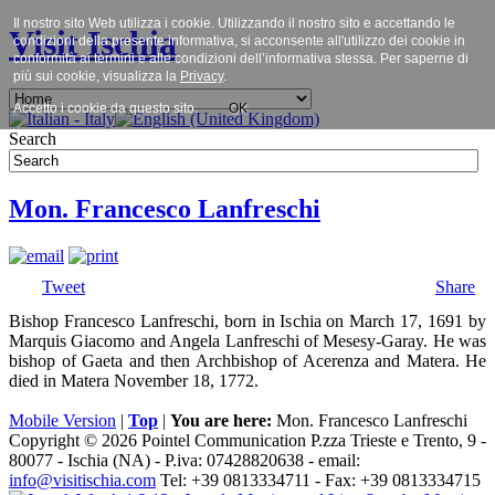
Il nostro sito Web utilizza i cookie. Utilizzando il nostro sito e accettando le
Visit Ischia
condizioni della presente informativa, si acconsente all'utilizzo dei cookie in
conformità ai termini e alle condizioni dell’informativa stessa. Per saperne di
più sui cookie, visualizza la
Privacy
.
Accetto i cookie da questo sito.
OK
Search
Mon. Francesco Lanfreschi
Tweet
Share
Bishop Francesco Lanfreschi, born in Ischia on March 17, 1691 by
Marquis Giacomo and Angela Lanfreschi of Mesesy-Garay. He was
bishop of Gaeta and then Archbishop of Acerenza and Matera. He
died in Matera November 18, 1772.
Mobile Version
|
Top
|
You are here:
Mon. Francesco Lanfreschi
Copyright © 2026 Pointel Communication P.zza Trieste e Trento, 9 -
80077 -
Ischia
(NA) - P.iva: 07428820638 - email:
info@visitischia.com
Tel: +39 0813334711 - Fax: +39 0813334715