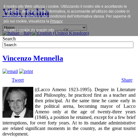
Il nostro sito Web utilizza i cookie. Utilizzando il nostro sito e accettando le
Visit Ischia
condizioni della presente informativa, si acconsente all'utilizzo dei cookie in
conformità ai termini e alle condizioni dell’informativa stessa. Per saperne di
più sui cookie, visualizza la
Privacy
.
Accetto i cookie da questo sito.
OK
Search
Vincenzo Mennella
Tweet
Share
((Lacco Ameno 1923-1995). Degree in Literature
and Philosophy, he practiced first as a teacher and
then principal. At the same time he came early in
the political arena, becoming mayor of Lacco
Ameno only at the age of twenty-three years
(1946), a position he retained, except for a few brief
interruptions, for over forty years. At to its mandate administrative
are related significant moments in the country, as the great tourist
development.