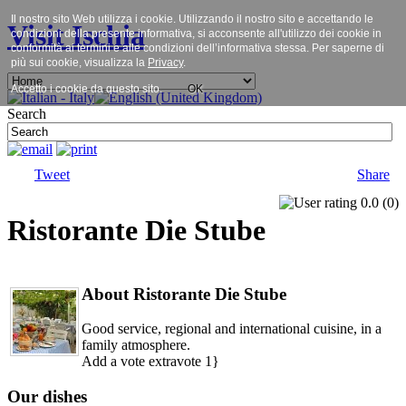
Il nostro sito Web utilizza i cookie. Utilizzando il nostro sito e accettando le
Visit Ischia
condizioni della presente informativa, si acconsente all'utilizzo dei cookie in
conformità ai termini e alle condizioni dell’informativa stessa. Per saperne di
più sui cookie, visualizza la
Privacy
.
Accetto i cookie da questo sito.
OK
Search
Tweet
Share
0.0
(
0
)
Ristorante Die Stube
About Ristorante Die Stube
Good service, regional and international cuisine, in a
family atmosphere.
Add a vote extravote 1}
Our dishes