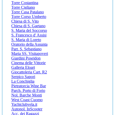
Torre Costantina
Torre Cigliano
Torre Casa Patalano
Torre Corso Umberto
Chiesa di S. Vito
Chiesa di S. Gaetano
S. Maria del Soccorso
S. Francesco d' Assisi
S. Maria di Loreto
Oratorio della Assunta
Parr. S. Sebastiano
Maria SS. Visitapoveri
Giardini Poseidon
Cinema delle Vittorie
Galleria Eloart
Giocattoleria Cart. R2
Serpico Sapori
La Conchiglia
Pietratorcia Wine Bar
Parch. Porto di Forio
Nol. Barche Monti
West Coast Cuomo
Yachtclubvela.it
Autonol. InScooter
Acc. dei Ragazzi