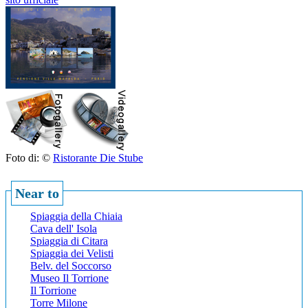
Foto di: ©
Ristorante Die Stube
Near to
Spiaggia della Chiaia
Cava dell' Isola
Spiaggia di Citara
Spiaggia dei Velisti
Belv. del Soccorso
Museo Il Torrione
Il Torrione
Torre Milone