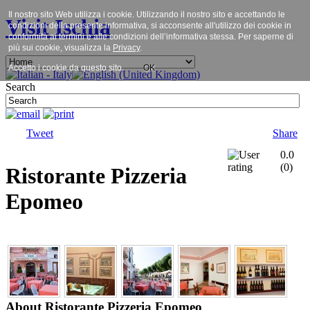
Il nostro sito Web utilizza i cookie. Utilizzando il nostro sito e accettando le
Visit Ischia
condizioni della presente informativa, si acconsente all'utilizzo dei cookie in
conformità ai termini e alle condizioni dell’informativa stessa. Per saperne di
più sui cookie, visualizza la
Privacy
.
Accetto i cookie da questo sito.
OK
Search
Tweet
Share
0.0
(
0
)
Ristorante Pizzeria
Epomeo
About Ristorante Pizzeria Epomeo