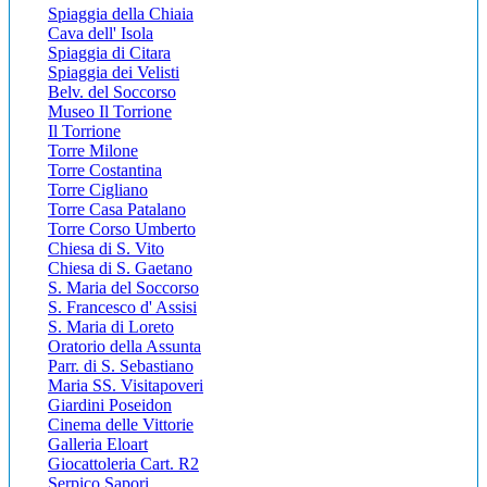
Spiaggia della Chiaia
Cava dell' Isola
Spiaggia di Citara
Spiaggia dei Velisti
Belv. del Soccorso
Museo Il Torrione
Il Torrione
Torre Milone
Torre Costantina
Torre Cigliano
Torre Casa Patalano
Torre Corso Umberto
Chiesa di S. Vito
Chiesa di S. Gaetano
S. Maria del Soccorso
S. Francesco d' Assisi
S. Maria di Loreto
Oratorio della Assunta
Parr. di S. Sebastiano
Maria SS. Visitapoveri
Giardini Poseidon
Cinema delle Vittorie
Galleria Eloart
Giocattoleria Cart. R2
Serpico Sapori