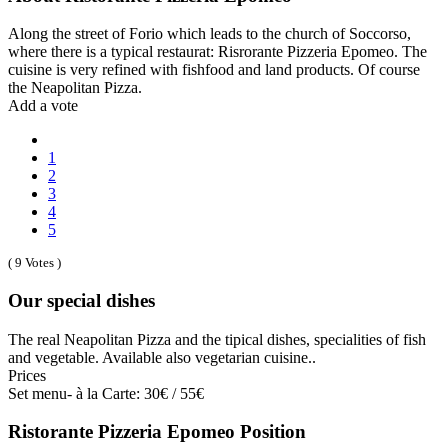
Along the street of Forio which leads to the church of Soccorso,
where there is a typical restaurat: Risrorante Pizzeria Epomeo. The
cuisine is very refined with fishfood and land products. Of course
the Neapolitan Pizza.
Add a vote
1
2
3
4
5
( 9 Votes )
Our special dishes
The real Neapolitan Pizza and the tipical dishes, specialities of fish
and vegetable. Available also vegetarian cuisine..
Prices
Set menu- à la Carte: 30€ / 55€
Ristorante Pizzeria Epomeo Position