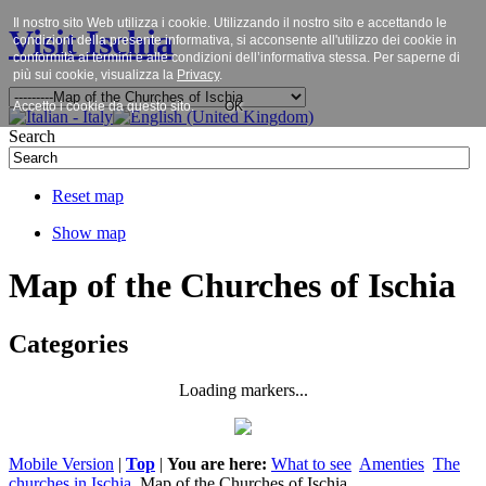
Il nostro sito Web utilizza i cookie. Utilizzando il nostro sito e accettando le
Visit Ischia
condizioni della presente informativa, si acconsente all'utilizzo dei cookie in
conformità ai termini e alle condizioni dell’informativa stessa. Per saperne di
più sui cookie, visualizza la
Privacy
.
Accetto i cookie da questo sito.
OK
Search
Reset map
Show map
Map of the Churches of Ischia
Categories
Loading markers...
Mobile Version
|
Top
|
You are here:
What to see
Amenties
The
churches in Ischia
Map of the Churches of Ischia