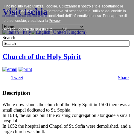
Il nostro sito Web utilizza i cookie. Utilizzando il nostro sito e accettando le
Visit Ischia
condizioni della presente informativa, si acconsente all'utilizzo dei cookie in
conformità ai termini e alle condizioni dell’informativa stessa. Per saperne di
più sui cookie, visualizza la
Privacy
.
Accetto i cookie da questo sito.
OK
Search
Church of the Holy Spirit
Tweet
Share
Description
Where now stands the church of the Holy Spirit in 1500 there was a
small chapel dedicated to St. Sophia.
In 1613, the sailors built the existing congregation alongside a small
hospital.
In 1652 the hospital and Chapel of St. Sofia were demolished, and a
large church was built.