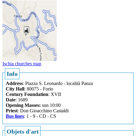
Ischia churches map
Info
Address
: Piazza S. Leonardo - località Panza
City Hall
: 80075 - Forio
Century Foundation
: XVII
Date
: 1689
Opening Masses:
sun 10:00
Priest
: Don Gioacchino Castaldi
Bus lines
: 1 - 9 - CD - CS
Objets d'art