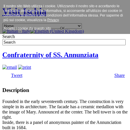
Il nostro sito Web utilizza i cookie. Utilizzando il nostro sito e accettando le
Visit Ischia
condizioni della presente informativa, si acconsente all'utilizzo dei cookie in
conformità ai termini e alle condizioni dell’informativa stessa. Per saperne di
più sui cookie, visualizza la
Privacy
.
Accetto i cookie da questo sito.
OK
Search
Confraternity of SS. Annunziata
Tweet
Share
Description
Founded in the early seventeenth century. The construction is very
simple in its architecture. The facade has a ceramic medallion with
the image of Mary. Announced at the center. The bell tower is on the
right.
Inside, there is a panel of anonymous painter of the Annunciation
built in 1684.